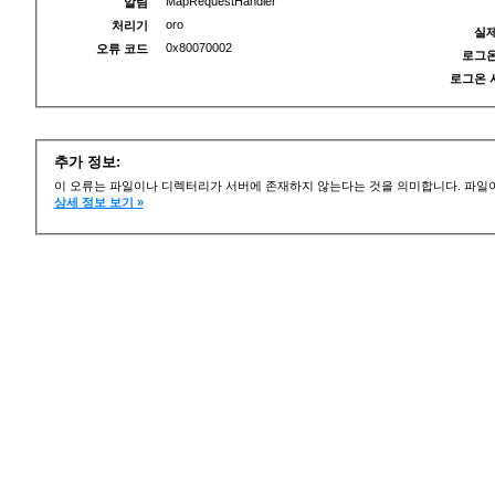
MapRequestHandler
알림
oro
처리기
실제
0x80070002
오류 코드
로그온
로그온 
추가 정보:
이 오류는 파일이나 디렉터리가 서버에 존재하지 않는다는 것을 의미합니다. 파일이
상세 정보 보기 »