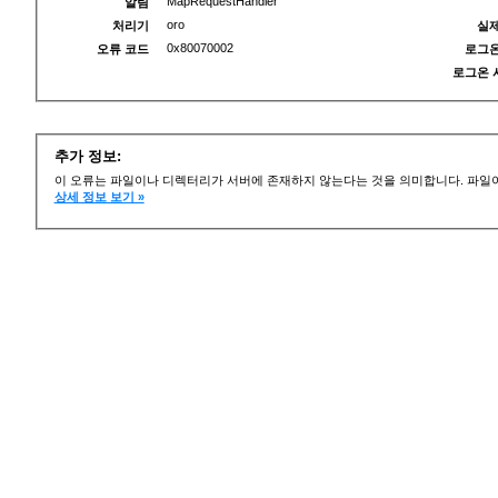
MapRequestHandler
알림
oro
처리기
실제
0x80070002
오류 코드
로그온
로그온 
추가 정보:
이 오류는 파일이나 디렉터리가 서버에 존재하지 않는다는 것을 의미합니다. 파일이
상세 정보 보기 »