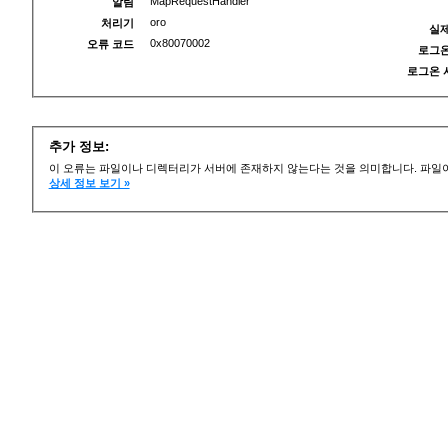
MapRequestHandler
알림
oro
처리기
실제
0x80070002
오류 코드
로그온
로그온 
추가 정보:
이 오류는 파일이나 디렉터리가 서버에 존재하지 않는다는 것을 의미합니다. 파일이
상세 정보 보기 »