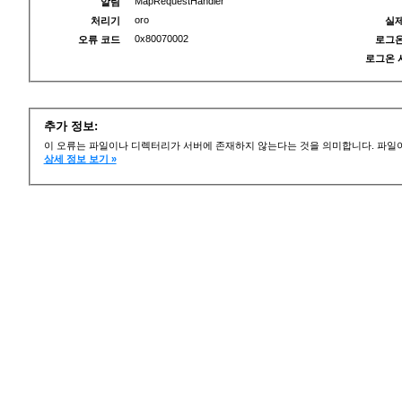
MapRequestHandler
알림
oro
처리기
실제
0x80070002
오류 코드
로그온
로그온 
추가 정보:
이 오류는 파일이나 디렉터리가 서버에 존재하지 않는다는 것을 의미합니다. 파일이
상세 정보 보기 »