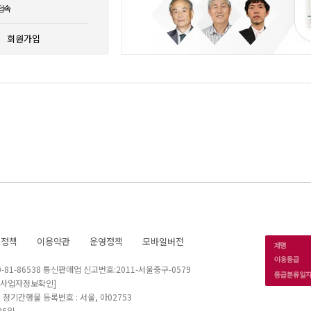
접속
회원가입
호정책
이용약관
운영정책
모바일버전
1-86538 통신판매업 신고번호:2011-서울중구-0579
[사업자정보확인]
 I 정기간행물 등록번호 : 서울, 아02753
26일