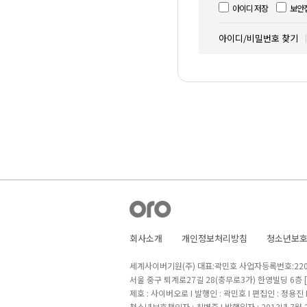
아이디 저장
보안
아이디/비밀번호 찾기
회사소개
개인정보처리방침
청소년보
세계사이버기원(주) 대표:곽민호 사업자등록번호:220-8
서울 중구 퇴계로27길 28(충무로3가) 한영빌딩 6층
제호 : 사이버오로 I 발행인 : 곽민호 I 편집인 : 정용진
청소년보호책임자 : 최병준 I 발행일자 : 2013년 7월 