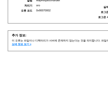
MapRequestHandler
알림
oro
처리기
실제
0x80070002
오류 코드
로그온
로그온 
추가 정보:
이 오류는 파일이나 디렉터리가 서버에 존재하지 않는다는 것을 의미합니다. 파일이
상세 정보 보기 »