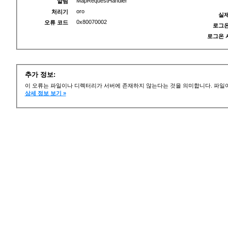
MapRequestHandler
알림
oro
처리기
실제
0x80070002
오류 코드
로그온
로그온 
추가 정보:
이 오류는 파일이나 디렉터리가 서버에 존재하지 않는다는 것을 의미합니다. 파일이
상세 정보 보기 »