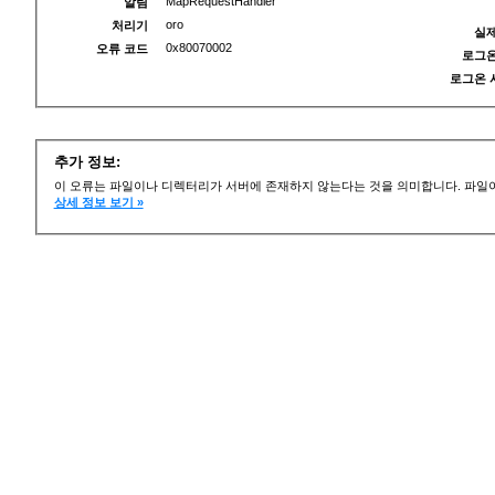
MapRequestHandler
알림
oro
처리기
실제
0x80070002
오류 코드
로그온
로그온 
추가 정보:
이 오류는 파일이나 디렉터리가 서버에 존재하지 않는다는 것을 의미합니다. 파일이
상세 정보 보기 »