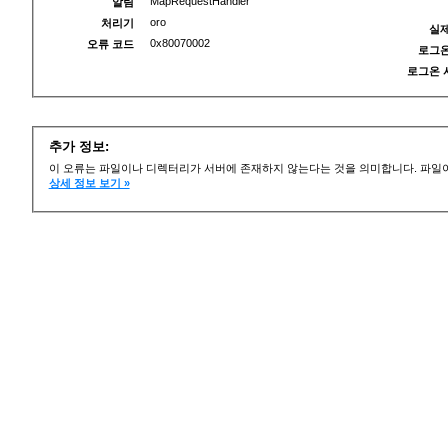
MapRequestHandler
알림
oro
처리기
실제
0x80070002
오류 코드
로그온
로그온 
추가 정보:
이 오류는 파일이나 디렉터리가 서버에 존재하지 않는다는 것을 의미합니다. 파일이
상세 정보 보기 »