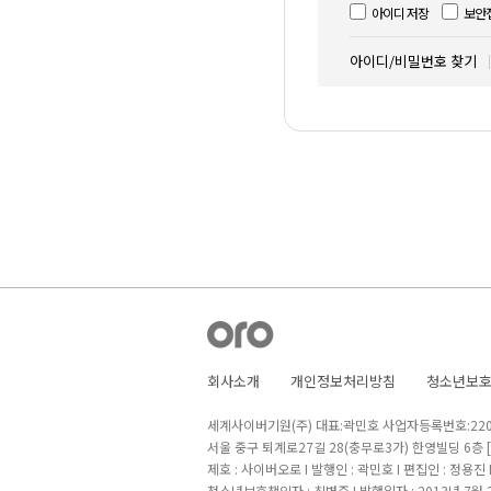
아이디 저장
보안
아이디/비밀번호 찾기
회사소개
개인정보처리방침
청소년보
세계사이버기원(주) 대표:곽민호 사업자등록번호:220-8
서울 중구 퇴계로27길 28(충무로3가) 한영빌딩 6층
제호 : 사이버오로 I 발행인 : 곽민호 I 편집인 : 정용진
청소년보호책임자 : 최병준 I 발행일자 : 2013년 7월 