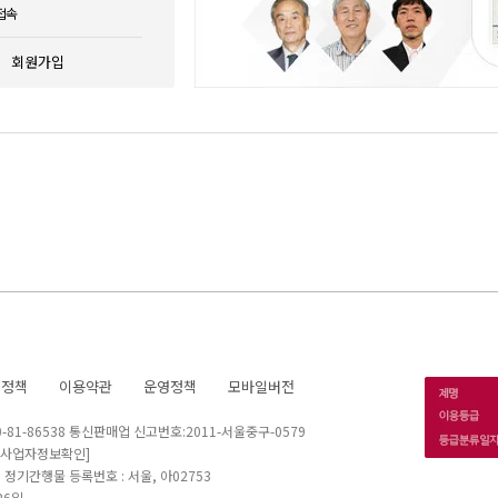
접속
회원가입
호정책
이용약관
운영정책
모바일버전
1-86538 통신판매업 신고번호:2011-서울중구-0579
[사업자정보확인]
 I 정기간행물 등록번호 : 서울, 아02753
26일