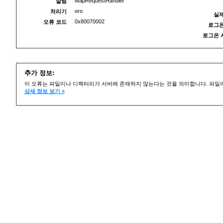
MapRequestHandler
알림
oro
처리기
실제
0x80070002
오류 코드
로그온
로그온 
추가 정보:
이 오류는 파일이나 디렉터리가 서버에 존재하지 않는다는 것을 의미합니다. 파일이
상세 정보 보기 »