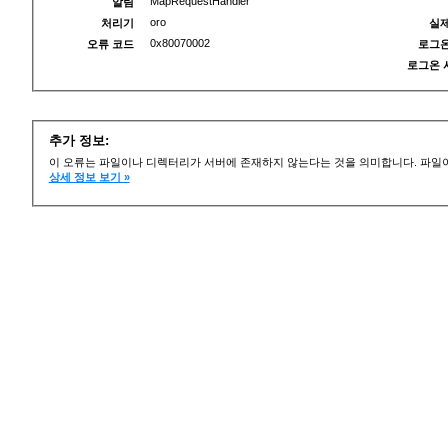
MapRequestHandler
알림
oro
처리기
실제
0x80070002
오류 코드
로그온
로그온 
추가 정보:
이 오류는 파일이나 디렉터리가 서버에 존재하지 않는다는 것을 의미합니다. 파일이
상세 정보 보기 »