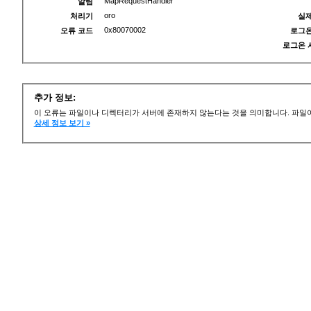
MapRequestHandler
알림
oro
처리기
실제
0x80070002
오류 코드
로그온
로그온 
추가 정보:
이 오류는 파일이나 디렉터리가 서버에 존재하지 않는다는 것을 의미합니다. 파일이
상세 정보 보기 »