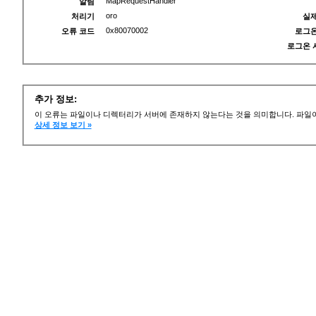
MapRequestHandler
알림
oro
처리기
실제
0x80070002
오류 코드
로그온
로그온 
추가 정보:
이 오류는 파일이나 디렉터리가 서버에 존재하지 않는다는 것을 의미합니다. 파일이
상세 정보 보기 »