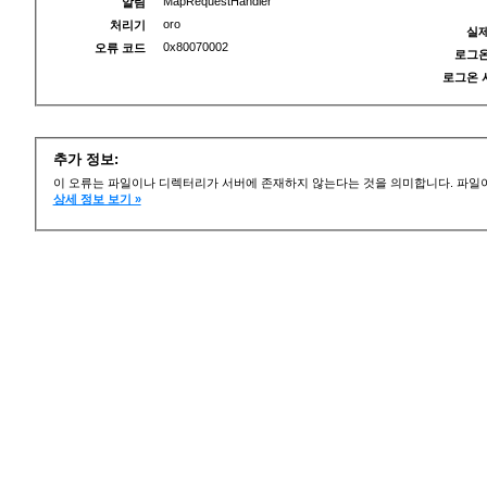
MapRequestHandler
알림
oro
처리기
실제
0x80070002
오류 코드
로그온
로그온 
추가 정보:
이 오류는 파일이나 디렉터리가 서버에 존재하지 않는다는 것을 의미합니다. 파일이
상세 정보 보기 »