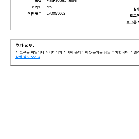
MapRequestHandler
알림
oro
처리기
실제
0x80070002
오류 코드
로그온
로그온 
추가 정보:
이 오류는 파일이나 디렉터리가 서버에 존재하지 않는다는 것을 의미합니다. 파일이
상세 정보 보기 »