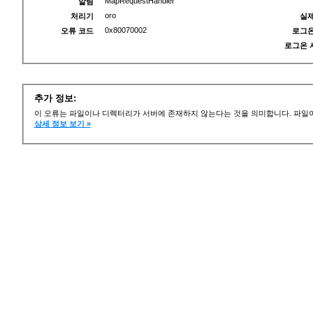
MapRequestHandler
알림
oro
처리기
실제
0x80070002
오류 코드
로그온
로그온 
추가 정보:
이 오류는 파일이나 디렉터리가 서버에 존재하지 않는다는 것을 의미합니다. 파일이
상세 정보 보기 »