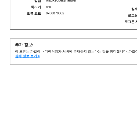
MapRequestHandler
알림
oro
처리기
실제
0x80070002
오류 코드
로그온
로그온 
추가 정보:
이 오류는 파일이나 디렉터리가 서버에 존재하지 않는다는 것을 의미합니다. 파일이
상세 정보 보기 »