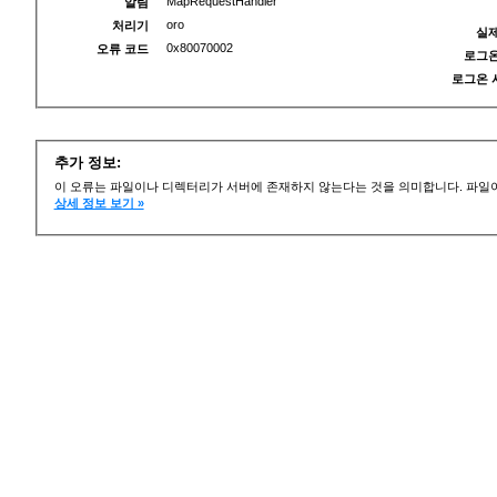
MapRequestHandler
알림
oro
처리기
실제
0x80070002
오류 코드
로그온
로그온 
추가 정보:
이 오류는 파일이나 디렉터리가 서버에 존재하지 않는다는 것을 의미합니다. 파일이
상세 정보 보기 »