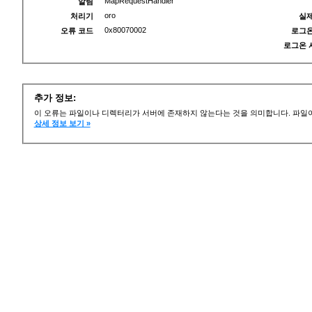
MapRequestHandler
알림
oro
처리기
실제
0x80070002
오류 코드
로그온
로그온 
추가 정보:
이 오류는 파일이나 디렉터리가 서버에 존재하지 않는다는 것을 의미합니다. 파일이
상세 정보 보기 »