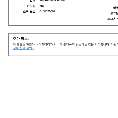
MapRequestHandler
알림
oro
처리기
실제
0x80070002
오류 코드
로그온
로그온 
추가 정보:
이 오류는 파일이나 디렉터리가 서버에 존재하지 않는다는 것을 의미합니다. 파일이
상세 정보 보기 »