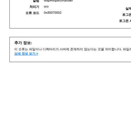
MapRequestHandler
알림
oro
처리기
실제
0x80070002
오류 코드
로그온
로그온 
추가 정보:
이 오류는 파일이나 디렉터리가 서버에 존재하지 않는다는 것을 의미합니다. 파일이
상세 정보 보기 »