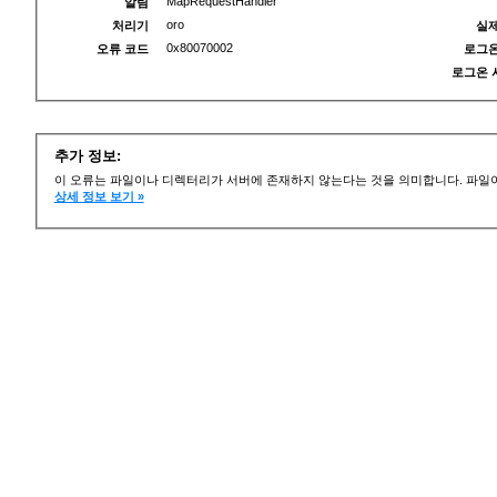
MapRequestHandler
알림
oro
처리기
실제
0x80070002
오류 코드
로그온
로그온 
추가 정보:
이 오류는 파일이나 디렉터리가 서버에 존재하지 않는다는 것을 의미합니다. 파일이
상세 정보 보기 »