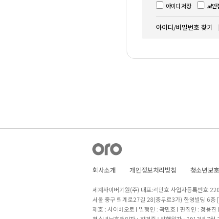
아이디 저장
보안
아이디/비밀번호 찾기
회사소개
개인정보처리방침
청소년보
세계사이버기원(주) 대표:곽민호 사업자등록번호:220-8
서울 중구 퇴계로27길 28(충무로3가) 한영빌딩 6층
제호 : 사이버오로 I 발행인 : 곽민호 I 편집인 : 정용진
청소년보호책임자 : 최병준 I 발행일자 : 2013년 7월 