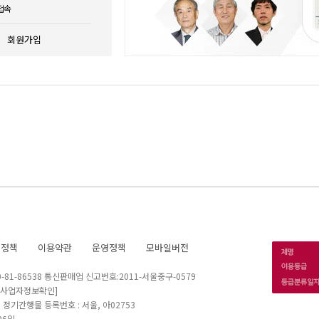
접속
회원가입
호정책
이용약관
운영정책
모바일버전
1-86538 통신판매업 신고번호:2011-서울중구-0579
[사업자정보확인]
 I 정기간행물 등록번호 : 서울, 아02753
26일