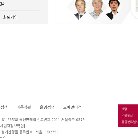
접속
회원가입
호정책
이용약관
운영정책
모바일버전
1-86538 통신판매업 신고번호:2011-서울중구-0579
[사업자정보확인]
 I 정기간행물 등록번호 : 서울, 아02753
26일