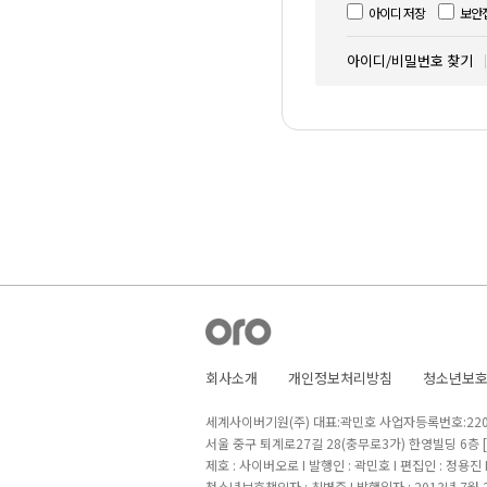
아이디 저장
보안
아이디/비밀번호 찾기
회사소개
개인정보처리방침
청소년보
세계사이버기원(주) 대표:곽민호 사업자등록번호:220-8
서울 중구 퇴계로27길 28(충무로3가) 한영빌딩 6층
제호 : 사이버오로 I 발행인 : 곽민호 I 편집인 : 정용진
청소년보호책임자 : 최병준 I 발행일자 : 2013년 7월 