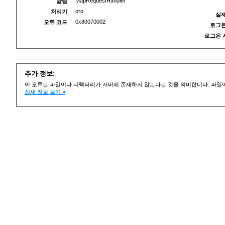
MapRequestHandler
알림
oro
처리기
실제
0x80070002
오류 코드
로그온
로그온 
추가 정보:
이 오류는 파일이나 디렉터리가 서버에 존재하지 않는다는 것을 의미합니다. 파일이
상세 정보 보기 »