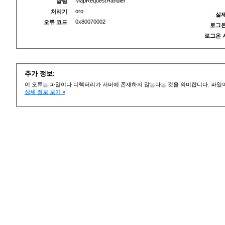
MapRequestHandler
알림
oro
처리기
실제
0x80070002
오류 코드
로그온
로그온 
추가 정보:
이 오류는 파일이나 디렉터리가 서버에 존재하지 않는다는 것을 의미합니다. 파일이
상세 정보 보기 »