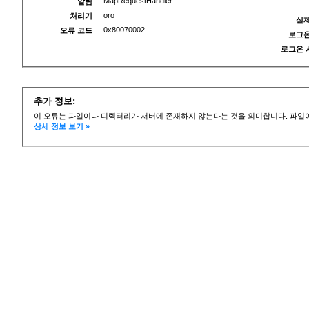
MapRequestHandler
알림
oro
처리기
실제
0x80070002
오류 코드
로그온
로그온 
추가 정보:
이 오류는 파일이나 디렉터리가 서버에 존재하지 않는다는 것을 의미합니다. 파일이
상세 정보 보기 »