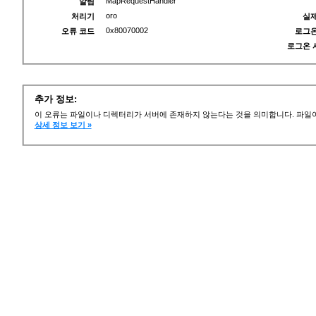
MapRequestHandler
알림
oro
처리기
실제
0x80070002
오류 코드
로그온
로그온 
추가 정보:
이 오류는 파일이나 디렉터리가 서버에 존재하지 않는다는 것을 의미합니다. 파일이
상세 정보 보기 »