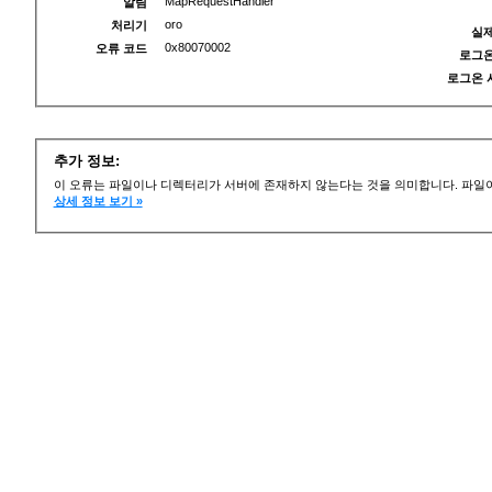
MapRequestHandler
알림
oro
처리기
실제
0x80070002
오류 코드
로그온
로그온 
추가 정보:
이 오류는 파일이나 디렉터리가 서버에 존재하지 않는다는 것을 의미합니다. 파일이
상세 정보 보기 »