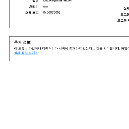
MapRequestHandler
알림
oro
처리기
실제
0x80070002
오류 코드
로그온
로그온 
추가 정보:
이 오류는 파일이나 디렉터리가 서버에 존재하지 않는다는 것을 의미합니다. 파일이
상세 정보 보기 »