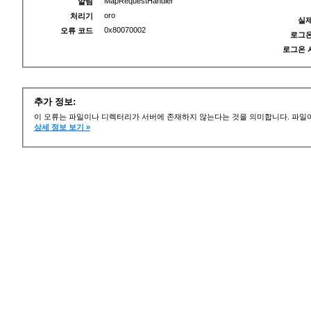
MapRequestHandler
알림
oro
처리기
실제
0x80070002
오류 코드
로그온
로그온 
추가 정보:
이 오류는 파일이나 디렉터리가 서버에 존재하지 않는다는 것을 의미합니다. 파일이
상세 정보 보기 »