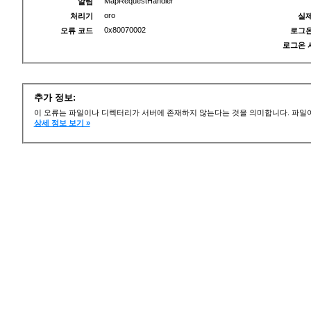
MapRequestHandler
알림
oro
처리기
실제
0x80070002
오류 코드
로그온
로그온 
추가 정보:
이 오류는 파일이나 디렉터리가 서버에 존재하지 않는다는 것을 의미합니다. 파일이
상세 정보 보기 »