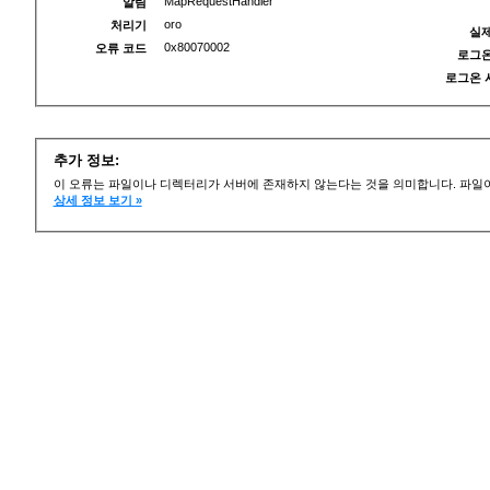
MapRequestHandler
알림
oro
처리기
실제
0x80070002
오류 코드
로그온
로그온 
추가 정보:
이 오류는 파일이나 디렉터리가 서버에 존재하지 않는다는 것을 의미합니다. 파일이
상세 정보 보기 »