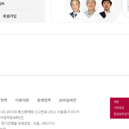
접속
회원가입
호정책
이용약관
운영정책
모바일버전
1-86538 통신판매업 신고번호:2011-서울중구-0579
[사업자정보확인]
 I 정기간행물 등록번호 : 서울, 아02753
26일