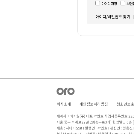
아이디 저장
보안
아이디/비밀번호 찾기
회사소개
개인정보처리방침
청소년보
세계사이버기원(주) 대표:곽민호 사업자등록번호:220-8
서울 중구 퇴계로27길 28(충무로3가) 한영빌딩 6층
제호 : 사이버오로 I 발행인 : 곽민호 I 편집인 : 정용진
청소년보호책임자 : 최병준 I 발행일자 : 2013년 7월 