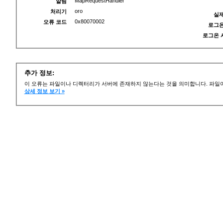
MapRequestHandler
알림
oro
처리기
실제
0x80070002
오류 코드
로그온
로그온 
추가 정보:
이 오류는 파일이나 디렉터리가 서버에 존재하지 않는다는 것을 의미합니다. 파일이
상세 정보 보기 »