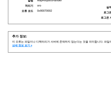
MapRequestHandler
알림
oro
처리기
실제
0x80070002
오류 코드
로그온
로그온 
추가 정보:
이 오류는 파일이나 디렉터리가 서버에 존재하지 않는다는 것을 의미합니다. 파일이
상세 정보 보기 »