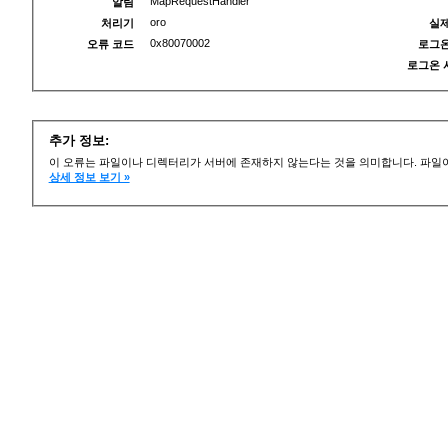
MapRequestHandler
알림
oro
처리기
실제
0x80070002
오류 코드
로그온
로그온 
추가 정보:
이 오류는 파일이나 디렉터리가 서버에 존재하지 않는다는 것을 의미합니다. 파일이
상세 정보 보기 »