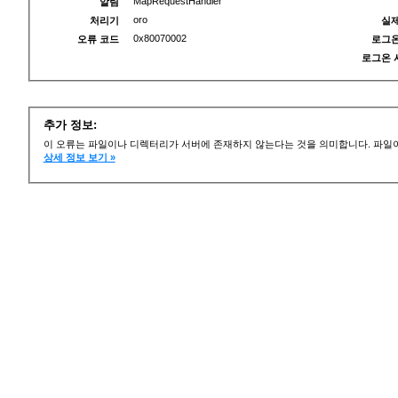
MapRequestHandler
알림
oro
처리기
실제
0x80070002
오류 코드
로그온
로그온 
추가 정보:
이 오류는 파일이나 디렉터리가 서버에 존재하지 않는다는 것을 의미합니다. 파일이
상세 정보 보기 »