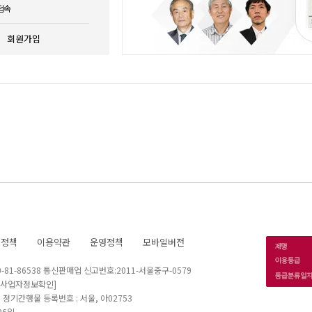
접속
회원가입
호정책
이용약관
운영정책
모바일버전
1-86538 통신판매업 신고번호:2011-서울중구-0579
[사업자정보확인]
 I 정기간행물 등록번호 : 서울, 아02753
26일