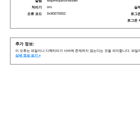
MapRequestHandler
알림
oro
처리기
실제
0x80070002
오류 코드
로그온
로그온 
추가 정보:
이 오류는 파일이나 디렉터리가 서버에 존재하지 않는다는 것을 의미합니다. 파일이
상세 정보 보기 »