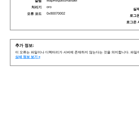
MapRequestHandler
알림
oro
처리기
실제
0x80070002
오류 코드
로그온
로그온 
추가 정보:
이 오류는 파일이나 디렉터리가 서버에 존재하지 않는다는 것을 의미합니다. 파일이
상세 정보 보기 »