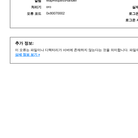
MapRequestHandler
알림
oro
처리기
실제
0x80070002
오류 코드
로그온
로그온 
추가 정보:
이 오류는 파일이나 디렉터리가 서버에 존재하지 않는다는 것을 의미합니다. 파일이
상세 정보 보기 »