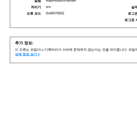
MapRequestHandler
알림
oro
처리기
실제
0x80070002
오류 코드
로그온
로그온 
추가 정보:
이 오류는 파일이나 디렉터리가 서버에 존재하지 않는다는 것을 의미합니다. 파일이
상세 정보 보기 »