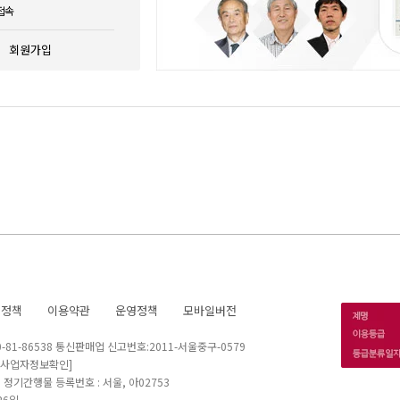
접속
회원가입
호정책
이용약관
운영정책
모바일버전
1-86538 통신판매업 신고번호:2011-서울중구-0579
[사업자정보확인]
 I 정기간행물 등록번호 : 서울, 아02753
26일