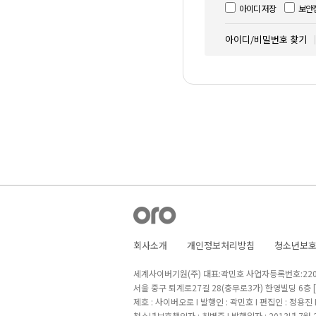
아이디 저장
보안
아이디/비밀번호 찾기
회사소개
개인정보처리방침
청소년보
세계사이버기원(주) 대표:곽민호 사업자등록번호:220-8
서울 중구 퇴계로27길 28(충무로3가) 한영빌딩 6층
제호 : 사이버오로 I 발행인 : 곽민호 I 편집인 : 정용진
청소년보호책임자 : 최병준 I 발행일자 : 2013년 7월 