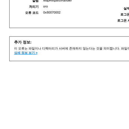
MapRequestHandler
알림
oro
처리기
실제
0x80070002
오류 코드
로그온
로그온 
추가 정보:
이 오류는 파일이나 디렉터리가 서버에 존재하지 않는다는 것을 의미합니다. 파일이
상세 정보 보기 »