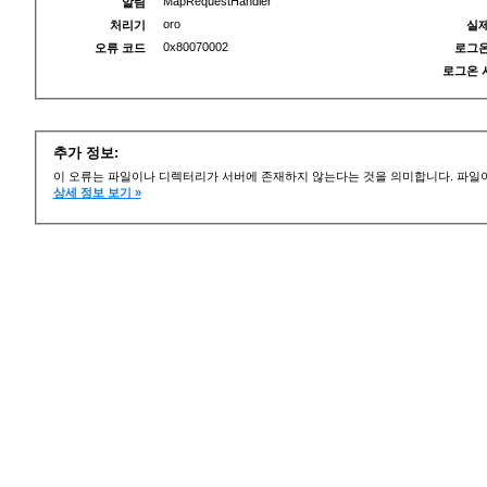
MapRequestHandler
알림
oro
처리기
실제
0x80070002
오류 코드
로그온
로그온 
추가 정보:
이 오류는 파일이나 디렉터리가 서버에 존재하지 않는다는 것을 의미합니다. 파일이
상세 정보 보기 »