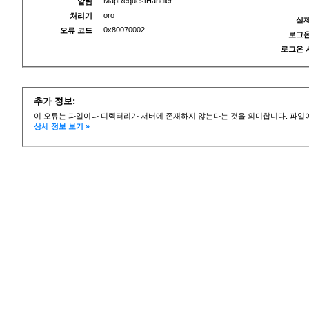
MapRequestHandler
알림
oro
처리기
실제
0x80070002
오류 코드
로그온
로그온 
추가 정보:
이 오류는 파일이나 디렉터리가 서버에 존재하지 않는다는 것을 의미합니다. 파일이
상세 정보 보기 »