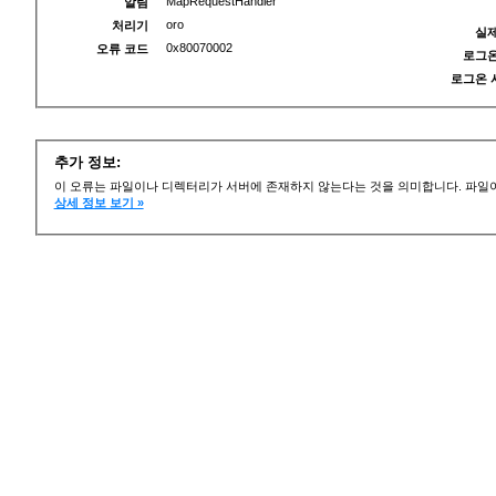
MapRequestHandler
알림
oro
처리기
실제
0x80070002
오류 코드
로그온
로그온 
추가 정보:
이 오류는 파일이나 디렉터리가 서버에 존재하지 않는다는 것을 의미합니다. 파일이
상세 정보 보기 »