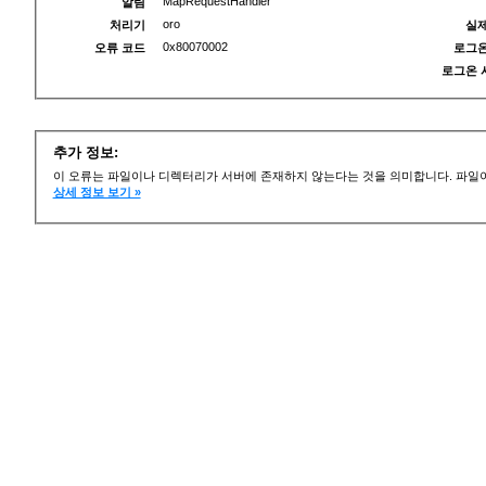
MapRequestHandler
알림
oro
처리기
실제
0x80070002
오류 코드
로그온
로그온 
추가 정보:
이 오류는 파일이나 디렉터리가 서버에 존재하지 않는다는 것을 의미합니다. 파일이
상세 정보 보기 »